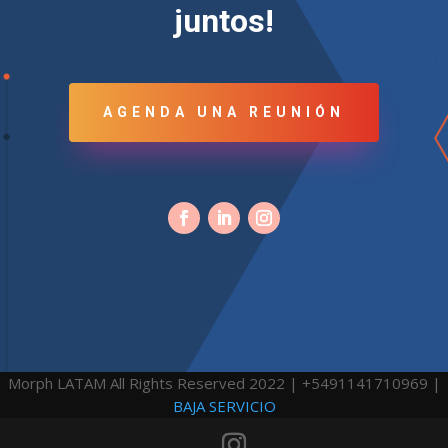
juntos!
AGENDA UNA REUNIÓN
Morph LATAM All Rights Reserved 2022 | +5491141710969 |
BAJA SERVICIO